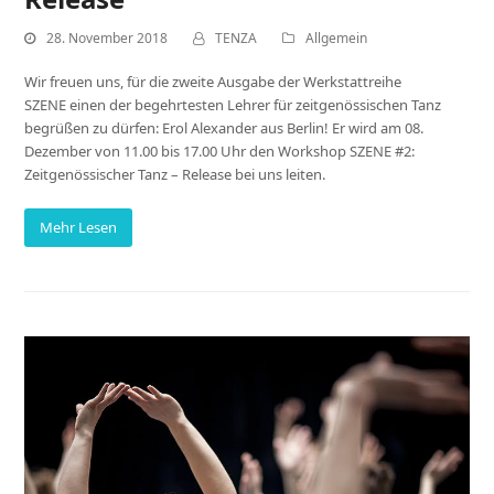
28. November 2018
TENZA
Allgemein
Wir freuen uns, für die zweite Ausgabe der Werkstattreihe
SZENE einen der begehrtesten Lehrer für zeitgenössischen Tanz
begrüßen zu dürfen: Erol Alexander aus Berlin! Er wird am 08.
Dezember von 11.00 bis 17.00 Uhr den Workshop SZENE #2:
Zeitgenössischer Tanz – Release bei uns leiten.
Mehr Lesen