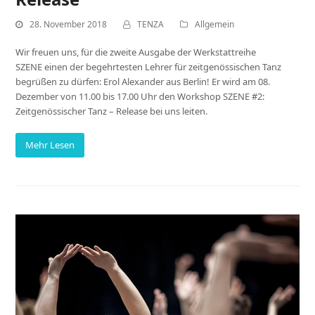
28. November 2018
TENZA
Allgemein
Wir freuen uns, für die zweite Ausgabe der Werkstattreihe
SZENE einen der begehrtesten Lehrer für zeitgenössischen Tanz
begrüßen zu dürfen: Erol Alexander aus Berlin! Er wird am 08.
Dezember von 11.00 bis 17.00 Uhr den Workshop SZENE #2:
Zeitgenössischer Tanz – Release bei uns leiten.
Mehr Lesen