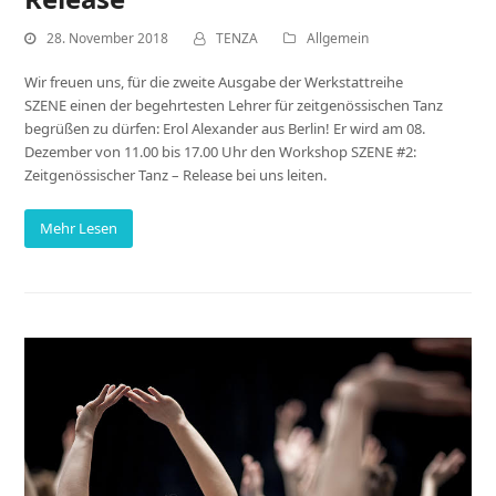
28. November 2018
TENZA
Allgemein
Wir freuen uns, für die zweite Ausgabe der Werkstattreihe
SZENE einen der begehrtesten Lehrer für zeitgenössischen Tanz
begrüßen zu dürfen: Erol Alexander aus Berlin! Er wird am 08.
Dezember von 11.00 bis 17.00 Uhr den Workshop SZENE #2:
Zeitgenössischer Tanz – Release bei uns leiten.
Mehr Lesen