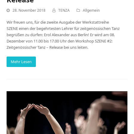
28. November 2018
TENZA
Allgemein
Wir freuen uns, für die zweite Ausgabe der Werkstattreihe
SZENE einen der begehrtesten Lehrer für zeitgenössischen Tanz
begrüßen zu dürfen: Erol Alexander aus Berlin! Er wird am 08.
Dezember von 11.00 bis 17.00 Uhr den Workshop SZENE #2:
Zeitgenössischer Tanz – Release bei uns leiten.
Mehr Lesen