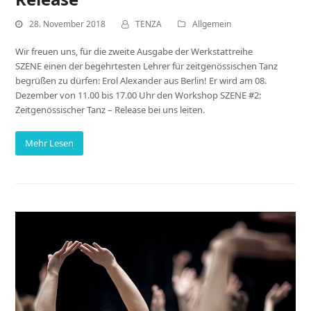
28. November 2018
TENZA
Allgemein
Wir freuen uns, für die zweite Ausgabe der Werkstattreihe
SZENE einen der begehrtesten Lehrer für zeitgenössischen Tanz
begrüßen zu dürfen: Erol Alexander aus Berlin! Er wird am 08.
Dezember von 11.00 bis 17.00 Uhr den Workshop SZENE #2:
Zeitgenössischer Tanz – Release bei uns leiten.
Mehr Lesen