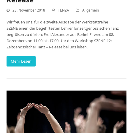
28. November 2018
TENZA
Allgemein
Wir freuen uns, für die zweite Ausgabe der Werkstattreihe
SZENE einen der begehrtesten Lehrer für zeitgenössischen Tanz
begrüßen zu dürfen: Erol Alexander aus Berlin! Er wird am 08.
Dezember von 11.00 bis 17.00 Uhr den Workshop SZENE #2:
Zeitgenössischer Tanz – Release bei uns leiten.
Mehr Lesen