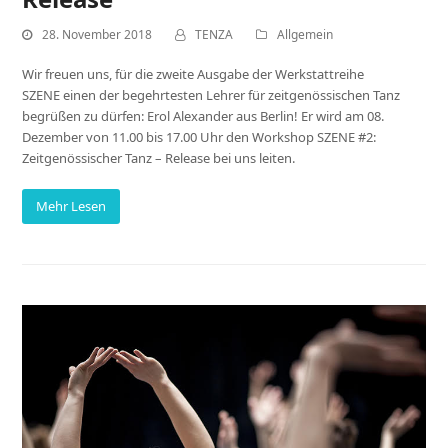
28. November 2018
TENZA
Allgemein
Wir freuen uns, für die zweite Ausgabe der Werkstattreihe
SZENE einen der begehrtesten Lehrer für zeitgenössischen Tanz
begrüßen zu dürfen: Erol Alexander aus Berlin! Er wird am 08.
Dezember von 11.00 bis 17.00 Uhr den Workshop SZENE #2:
Zeitgenössischer Tanz – Release bei uns leiten.
Mehr Lesen