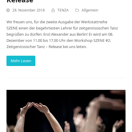
28. November 2018
TENZA
Allgemein
Wir freuen uns, für die zweite Ausgabe der Werkstattreihe
SZENE einen der begehrtesten Lehrer für zeitgenössischen Tanz
begrüßen zu dürfen: Erol Alexander aus Berlin! Er wird am 08.
Dezember von 11.00 bis 17.00 Uhr den Workshop SZENE #2:
Zeitgenössischer Tanz – Release bei uns leiten.
Mehr Lesen