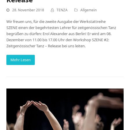
28. November 2018
TENZA
Allgemein
Wir freuen uns, für die zweite Ausgabe der Werkstattreihe
SZENE einen der begehrtesten Lehrer für zeitgenössischen Tanz
begrüßen zu dürfen: Erol Alexander aus Berlin! Er wird am 08.
Dezember von 11.00 bis 17.00 Uhr den Workshop SZENE #2:
Zeitgenössischer Tanz – Release bei uns leiten.
Mehr Lesen