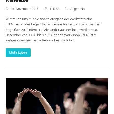
28. November 2018
TENZA
Allgemein
Wir freuen uns, für die zweite Ausgabe der Werkstattreihe
SZENE einen der begehrtesten Lehrer für zeitgenössischen Tanz
begrüßen zu dürfen: Erol Alexander aus Berlin! Er wird am 08.
Dezember von 11.00 bis 17.00 Uhr den Workshop SZENE #2:
Zeitgenössischer Tanz – Release bei uns leiten.
Mehr Lesen