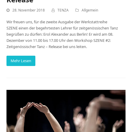
28. November 2018
TENZA
Allgemein
Wir freuen uns, für die zweite Ausgabe der Werkstattreihe
SZENE einen der begehrtesten Lehrer für zeitgenössischen Tanz
begrüßen zu dürfen: Erol Alexander aus Berlin! Er wird am 08.
Dezember von 11.00 bis 17.00 Uhr den Workshop SZENE #2:
Zeitgenössischer Tanz – Release bei uns leiten.
Mehr Lesen