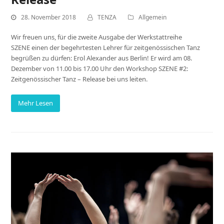
28. November 2018
TENZA
Allgemein
Wir freuen uns, für die zweite Ausgabe der Werkstattreihe
SZENE einen der begehrtesten Lehrer für zeitgenössischen Tanz
begrüßen zu dürfen: Erol Alexander aus Berlin! Er wird am 08.
Dezember von 11.00 bis 17.00 Uhr den Workshop SZENE #2:
Zeitgenössischer Tanz – Release bei uns leiten.
Mehr Lesen