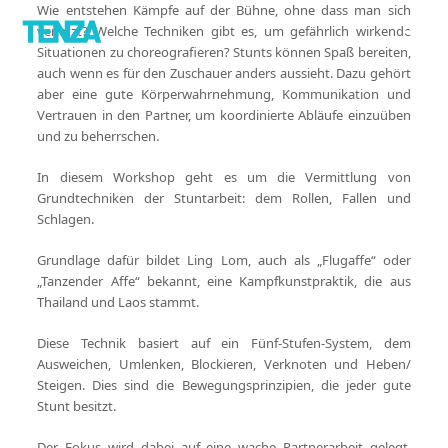
Wie entstehen Kämpfe auf der Bühne, ohne dass man sich
verletzt? Welche Techniken gibt es, um gefährlich wirkende
Situationen zu choreografieren? Stunts können Spaß bereiten,
auch wenn es für den Zuschauer anders aussieht. Dazu gehört
aber eine gute Körperwahrnehmung, Kommunikation und
Vertrauen in den Partner, um koordinierte Abläufe einzuüben
und zu beherrschen.
In diesem Workshop geht es um die Vermittlung von
Grundtechniken der Stuntarbeit: dem Rollen, Fallen und
Schlagen.
Grundlage dafür bildet Ling Lom, auch als „Flugaffe“ oder
„Tanzender Affe“ bekannt, eine Kampfkunstpraktik, die aus
Thailand und Laos stammt.
Diese Technik basiert auf ein Fünf-Stufen-System, dem
Ausweichen, Umlenken, Blockieren, Verknoten und Heben/
Steigen. Dies sind die Bewegungsprinzipien, die jeder gute
Stunt besitzt.
Der Fokus wird dabei auf eine wache Partnerarbeit gelegt,