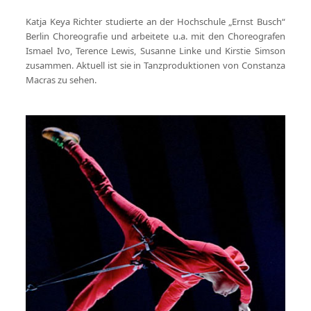
Katja Keya Richter studierte an der Hochschule „Ernst Busch“
Berlin Choreografie und arbeitete u.a. mit den Choreografen
Ismael Ivo, Terence Lewis, Susanne Linke und Kirstie Simson
zusammen. Aktuell ist sie in Tanzproduktionen von Constanza
Macras zu sehen.