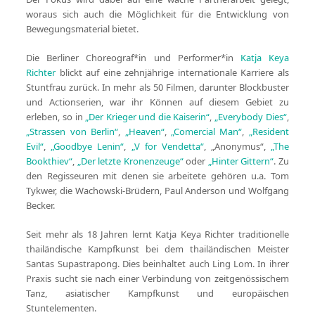
woraus sich auch die Möglichkeit für die Entwicklung von
Bewegungsmaterial bietet.
Die Berliner Choreograf*in und Performer*in
Katja Keya
Richter
blickt auf eine zehnjährige internationale Karriere als
Stuntfrau zurück. In mehr als 50 Filmen, darunter Blockbuster
und Actionserien, war ihr Können auf diesem Gebiet zu
erleben, so in
„Der Krieger und die Kaiserin“
,
„Everybody Dies“
,
„Strassen von Berlin“
,
„Heaven“
,
„Comercial Man“
,
„Resident
Evil“
,
„Goodbye Lenin“
,
„V for Vendetta“
, „Anonymus“,
„The
Bookthiev“
,
„Der letzte Kronenzeuge“
oder
„Hinter Gittern“
. Zu
den Regisseuren mit denen sie arbeitete gehören u.a. Tom
Tykwer, die Wachowski-Brüdern, Paul Anderson und Wolfgang
Becker.
Seit mehr als 18 Jahren lernt Katja Keya Richter traditionelle
thailändische Kampfkunst bei dem thailändischen Meister
Santas Supastrapong. Dies beinhaltet auch Ling Lom. In ihrer
Praxis sucht sie nach einer Verbindung von zeitgenössischem
Tanz, asiatischer Kampfkunst und europäischen
Stuntelementen.