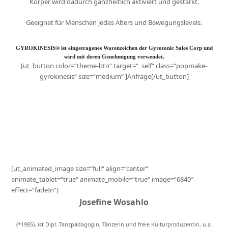
Körper wird dadurch ganzheitlich aktiviert und gestärkt.
Geeignet für Menschen jedes Alters und Bewegungslevels.
GYROKINESIS® ist eingetragenes Warenzeichen der Gyrotonic Sales Corp und
wird mit deren Genehmigung verwendet.
[ut_button color=“theme-btn“ target=“_self“ class=“popmake-
gyrokinesis“ size=“medium“ ]Anfrage[/ut_button]
[ut_animated_image size=“full“ align=“center“
animate_tablet=“true“ animate_mobile=“true“ image=“6840″
effect=“fadeIn“]
Josefine Wosahlo
(*1985), ist Dipl.-Tanzpädagogin, Tänzerin und freie Kulturproduzentin, u.a.