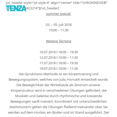
[ut_header style=“pt-style-4″ align=“center“ title=“GYROKINESIS®“
title_color=“#dc3214″][/ut_header]
summer special:
03. – 05. Juli 2018
10:00 – 11:30
Weitere Termine
10.07.2018 I 18:00 – 19:30
12.07.2018 I 10:00 – 11:30
17.07.2018 I 18:00 – 19:30
19.07.2018 I 10:00 – 11:30
Die Gyrokinesis Methode ist ein Körpertraining und
Bewegungssystem, welches von Juliu Horvath entwickelt wurde.
Die Beweglichkeit der Wirbelsäule als Zentrum unserer
Körperstruktur wird in verschiedenen Übungen gefördert, die
Muskeln und Gelenke durch rhythmische und kreisende
Bewegungen sanft trainiert. Koordiniert mit unterschiedlichen
Atemmustern gehen die Übungen fließend ineinander über. Sie
werden auf dem Hocker, am Boden und im Stand ausgeführt. Der