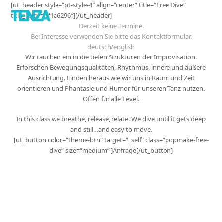
[ut_header style=“pt-style-4″ align=“center“ title=“Free Dive“
title_color=“#1a6296″][/ut_header]
Derzeit keine Termine.
Bei Interesse verwenden Sie bitte das Kontaktformular.
deutsch/english
Wir tauchen ein in die tiefen Strukturen der Improvisation.
Erforschen Bewegungsqualitäten, Rhythmus, innere und äußere
Ausrichtung. Finden heraus wie wir uns in Raum und Zeit
orientieren und Phantasie und Humor für unseren Tanz nutzen.
Offen für alle Level.
In this class we breathe, release, relate. We dive until it gets deep
and still…and easy to move.
[ut_button color=“theme-btn“ target=“_self“ class=“popmake-free-
dive“ size=“medium“ ]Anfrage[/ut_button]