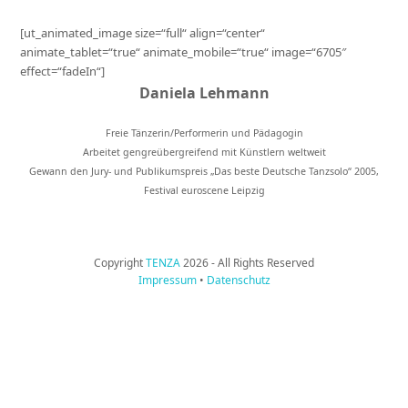
[ut_animated_image size=“full“ align=“center“
animate_tablet=“true“ animate_mobile=“true“ image=“6705″
effect=“fadeIn“]
Daniela Lehmann
Freie Tänzerin/Performerin und Pädagogin
Arbeitet gengreübergreifend mit Künstlern weltweit
Gewann den Jury- und Publikumspreis „Das beste Deutsche Tanzsolo“ 2005,
Festival euroscene Leipzig
Copyright
TENZA
2026 - All Rights Reserved
Impressum
•
Datenschutz