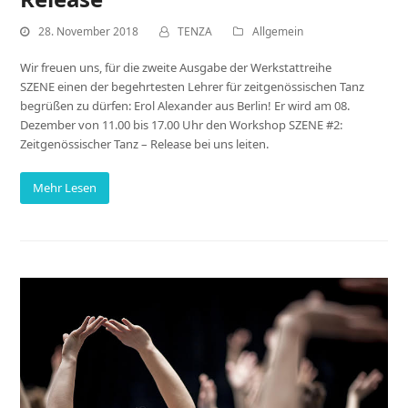
28. November 2018
TENZA
Allgemein
Wir freuen uns, für die zweite Ausgabe der Werkstattreihe
SZENE einen der begehrtesten Lehrer für zeitgenössischen Tanz
begrüßen zu dürfen: Erol Alexander aus Berlin! Er wird am 08.
Dezember von 11.00 bis 17.00 Uhr den Workshop SZENE #2:
Zeitgenössischer Tanz – Release bei uns leiten.
Mehr Lesen