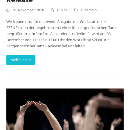
28. November 2018
TENZA
Allgemein
Wir freuen uns, für die zweite Ausgabe der Werkstattreihe
SZENE einen der begehrtesten Lehrer für zeitgenössischen Tanz
begrüßen zu dürfen: Erol Alexander aus Berlin! Er wird am 08.
Dezember von 11.00 bis 17.00 Uhr den Workshop SZENE #2:
Zeitgenössischer Tanz – Release bei uns leiten.
Mehr Lesen