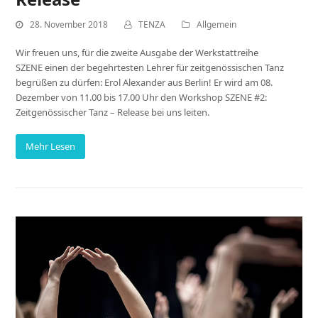
28. November 2018
TENZA
Allgemein
Wir freuen uns, für die zweite Ausgabe der Werkstattreihe
SZENE einen der begehrtesten Lehrer für zeitgenössischen Tanz
begrüßen zu dürfen: Erol Alexander aus Berlin! Er wird am 08.
Dezember von 11.00 bis 17.00 Uhr den Workshop SZENE #2:
Zeitgenössischer Tanz – Release bei uns leiten.
Mehr Lesen