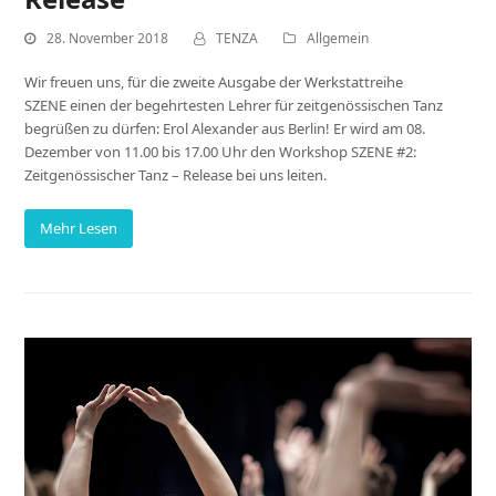
28. November 2018
TENZA
Allgemein
Wir freuen uns, für die zweite Ausgabe der Werkstattreihe
SZENE einen der begehrtesten Lehrer für zeitgenössischen Tanz
begrüßen zu dürfen: Erol Alexander aus Berlin! Er wird am 08.
Dezember von 11.00 bis 17.00 Uhr den Workshop SZENE #2:
Zeitgenössischer Tanz – Release bei uns leiten.
Mehr Lesen