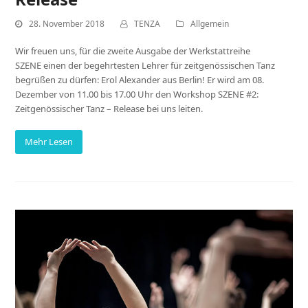
28. November 2018
TENZA
Allgemein
Wir freuen uns, für die zweite Ausgabe der Werkstattreihe
SZENE einen der begehrtesten Lehrer für zeitgenössischen Tanz
begrüßen zu dürfen: Erol Alexander aus Berlin! Er wird am 08.
Dezember von 11.00 bis 17.00 Uhr den Workshop SZENE #2:
Zeitgenössischer Tanz – Release bei uns leiten.
Mehr Lesen