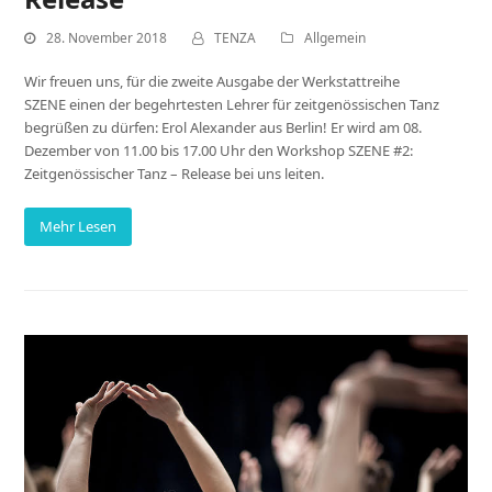
28. November 2018
TENZA
Allgemein
Wir freuen uns, für die zweite Ausgabe der Werkstattreihe
SZENE einen der begehrtesten Lehrer für zeitgenössischen Tanz
begrüßen zu dürfen: Erol Alexander aus Berlin! Er wird am 08.
Dezember von 11.00 bis 17.00 Uhr den Workshop SZENE #2:
Zeitgenössischer Tanz – Release bei uns leiten.
Mehr Lesen