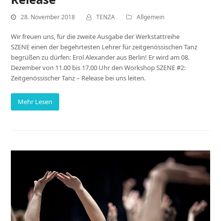
28. November 2018
TENZA
Allgemein
Wir freuen uns, für die zweite Ausgabe der Werkstattreihe
SZENE einen der begehrtesten Lehrer für zeitgenössischen Tanz
begrüßen zu dürfen: Erol Alexander aus Berlin! Er wird am 08.
Dezember von 11.00 bis 17.00 Uhr den Workshop SZENE #2:
Zeitgenössischer Tanz – Release bei uns leiten.
Mehr Lesen