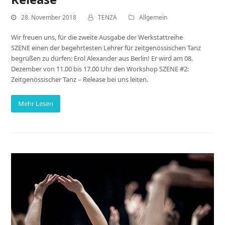
28. November 2018
TENZA
Allgemein
Wir freuen uns, für die zweite Ausgabe der Werkstattreihe
SZENE einen der begehrtesten Lehrer für zeitgenössischen Tanz
begrüßen zu dürfen: Erol Alexander aus Berlin! Er wird am 08.
Dezember von 11.00 bis 17.00 Uhr den Workshop SZENE #2:
Zeitgenössischer Tanz – Release bei uns leiten.
Mehr Lesen