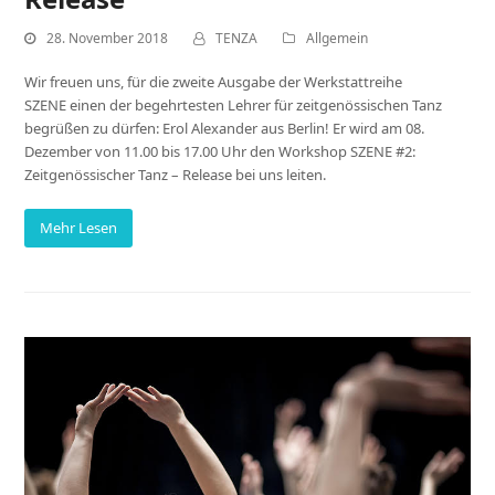
28. November 2018
TENZA
Allgemein
Wir freuen uns, für die zweite Ausgabe der Werkstattreihe
SZENE einen der begehrtesten Lehrer für zeitgenössischen Tanz
begrüßen zu dürfen: Erol Alexander aus Berlin! Er wird am 08.
Dezember von 11.00 bis 17.00 Uhr den Workshop SZENE #2:
Zeitgenössischer Tanz – Release bei uns leiten.
Mehr Lesen