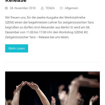
28. November 2018
TENZA
Allgemein
Wir freuen uns, für die zweite Ausgabe der Werkstattreihe
SZENE einen der begehrtesten Lehrer für zeitgenössischen Tanz
begrüßen zu dürfen: Erol Alexander aus Berlin! Er wird am 08.
Dezember von 11.00 bis 17.00 Uhr den Workshop SZENE #2:
Zeitgenössischer Tanz – Release bei uns leiten.
Mehr Lesen