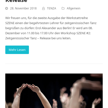
28. November 2018
TENZA
Allgemein
Wir freuen uns, für die zweite Ausgabe der Werkstattreihe
SZENE einen der begehrtesten Lehrer für zeitgenössischen Tanz
begrüßen zu dürfen: Erol Alexander aus Berlin! Er wird am 08.
Dezember von 11.00 bis 17.00 Uhr den Workshop SZENE #2:
Zeitgenössischer Tanz – Release bei uns leiten.
Mehr Lesen