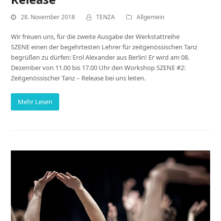
28. November 2018
TENZA
Allgemein
Wir freuen uns, für die zweite Ausgabe der Werkstattreihe
SZENE einen der begehrtesten Lehrer für zeitgenössischen Tanz
begrüßen zu dürfen: Erol Alexander aus Berlin! Er wird am 08.
Dezember von 11.00 bis 17.00 Uhr den Workshop SZENE #2:
Zeitgenössischer Tanz – Release bei uns leiten.
Mehr Lesen