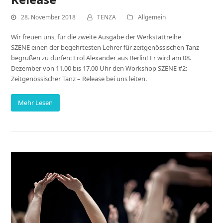
28. November 2018
TENZA
Allgemein
Wir freuen uns, für die zweite Ausgabe der Werkstattreihe
SZENE einen der begehrtesten Lehrer für zeitgenössischen Tanz
begrüßen zu dürfen: Erol Alexander aus Berlin! Er wird am 08.
Dezember von 11.00 bis 17.00 Uhr den Workshop SZENE #2:
Zeitgenössischer Tanz – Release bei uns leiten.
Mehr Lesen