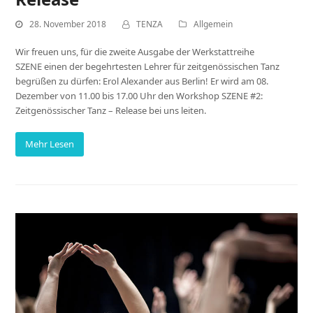
28. November 2018
TENZA
Allgemein
Wir freuen uns, für die zweite Ausgabe der Werkstattreihe
SZENE einen der begehrtesten Lehrer für zeitgenössischen Tanz
begrüßen zu dürfen: Erol Alexander aus Berlin! Er wird am 08.
Dezember von 11.00 bis 17.00 Uhr den Workshop SZENE #2:
Zeitgenössischer Tanz – Release bei uns leiten.
Mehr Lesen