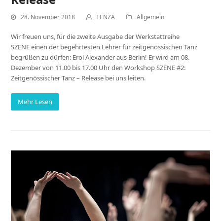
28. November 2018
TENZA
Allgemein
Wir freuen uns, für die zweite Ausgabe der Werkstattreihe
SZENE einen der begehrtesten Lehrer für zeitgenössischen Tanz
begrüßen zu dürfen: Erol Alexander aus Berlin! Er wird am 08.
Dezember von 11.00 bis 17.00 Uhr den Workshop SZENE #2:
Zeitgenössischer Tanz – Release bei uns leiten.
Mehr Lesen