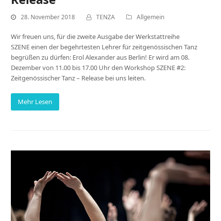
28. November 2018
TENZA
Allgemein
Wir freuen uns, für die zweite Ausgabe der Werkstattreihe
SZENE einen der begehrtesten Lehrer für zeitgenössischen Tanz
begrüßen zu dürfen: Erol Alexander aus Berlin! Er wird am 08.
Dezember von 11.00 bis 17.00 Uhr den Workshop SZENE #2:
Zeitgenössischer Tanz – Release bei uns leiten.
Mehr Lesen