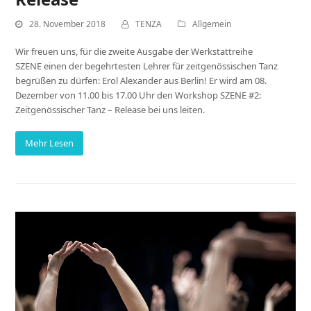
28. November 2018
TENZA
Allgemein
Wir freuen uns, für die zweite Ausgabe der Werkstattreihe
SZENE einen der begehrtesten Lehrer für zeitgenössischen Tanz
begrüßen zu dürfen: Erol Alexander aus Berlin! Er wird am 08.
Dezember von 11.00 bis 17.00 Uhr den Workshop SZENE #2:
Zeitgenössischer Tanz – Release bei uns leiten.
Mehr Lesen