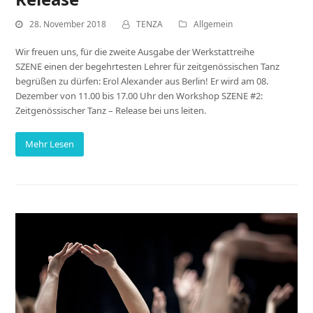
28. November 2018
TENZA
Allgemein
Wir freuen uns, für die zweite Ausgabe der Werkstattreihe
SZENE einen der begehrtesten Lehrer für zeitgenössischen Tanz
begrüßen zu dürfen: Erol Alexander aus Berlin! Er wird am 08.
Dezember von 11.00 bis 17.00 Uhr den Workshop SZENE #2:
Zeitgenössischer Tanz – Release bei uns leiten.
Mehr Lesen